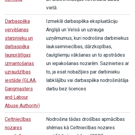
vietā.
Darbaspēka
Izmeklē darbaspēka ekspluatāciju
vervēšanas
Anglijā un Velsā un uzrauga
starpnieku un
uzņēmumus, kuri nodrošina darbiniekus
darbaspēka
lauksaimniecības, dārzkopības,
ļaunprātīgas
čaulgliemju vākšanas un to apstrādes
izmantošanas
un iepakošanas nozarēm. Sazinieties ar
uzraudzības
to, ja esat nobažījies par darbinieku
iestāde (GLAA,
labklājību vai darbaspēka nodrošinātāja
Gangmasters
darbu bez licences
and Labour
Abuse Authority)
Celtniecības
Nodrošina tādas drošības apmācības
nozares
shēmas kā Celtniecības nozares