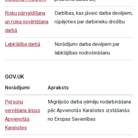
Risku pārvaldīšana
Darbības, kas jāveic darba devējiem,
un riska novērtēšana
rūpējoties par darbinieku drošību
darbā
Labklājība darbā
Norādījumi darba devējiem par
labklājības nodrošināšanu
GOV.UK
Norādījumi
Apraksts
Personu
Migrējošo darba ņēmēju nodarbināšana
vervēšana ārpus
pēc Apvienotās Karalistes izstāšanās
Apvienotās
no Eiropas Savienības
Karalistes