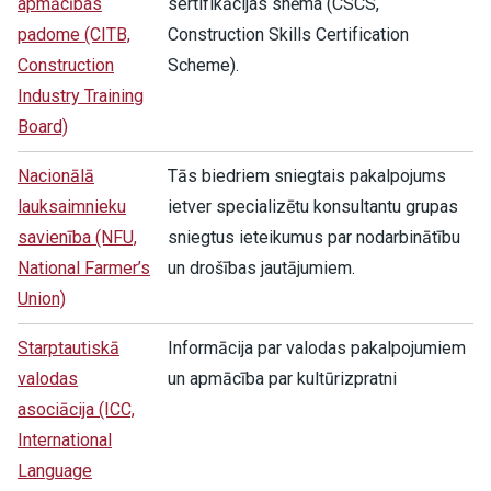
apmācības
sertifikācijas shēma (CSCS,
padome (CITB,
Construction Skills Certification
Construction
Scheme).
Industry Training
Board)
Nacionālā
Tās biedriem sniegtais pakalpojums
lauksaimnieku
ietver specializētu konsultantu grupas
savienība (NFU,
sniegtus ieteikumus par nodarbinātību
National Farmer’s
un drošības jautājumiem.
Union)
Starptautiskā
Informācija par valodas pakalpojumiem
valodas
un apmācība par kultūrizpratni
asociācija (ICC,
International
Language