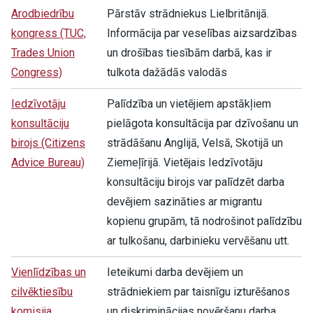
Arodbiedrību
Pārstāv strādniekus Lielbritānijā.
kongress (TUC,
Informācija par veselības aizsardzības
Trades Union
un drošības tiesībām darbā, kas ir
Congress)
tulkota dažādās valodās
Iedzīvotāju
Palīdzība un vietējiem apstākļiem
konsultāciju
pielāgota konsultācija par dzīvošanu un
birojs (Citizens
strādāšanu Anglijā, Velsā, Skotijā un
Advice Bureau)
Ziemeļīrijā. Vietējais Iedzīvotāju
konsultāciju birojs var palīdzēt darba
devējiem sazināties ar migrantu
kopienu grupām, tā nodrošinot palīdzību
ar tulkošanu, darbinieku vervēšanu utt.
Vienlīdzības un
Ieteikumi darba devējiem un
cilvēktiesību
strādniekiem par taisnīgu izturēšanos
komisija
un diskriminācijas novēršanu darba