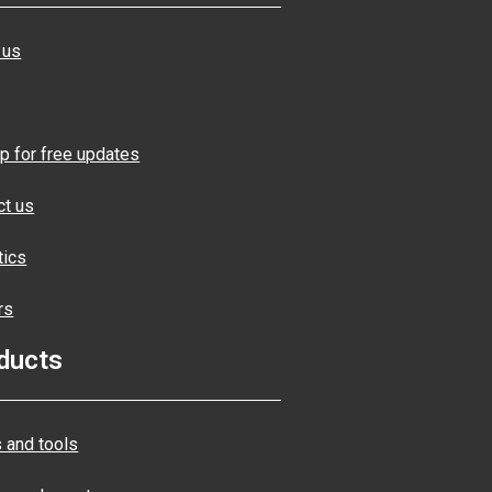
 us
p for free updates
ct us
tics
rs
ducts
 and tools