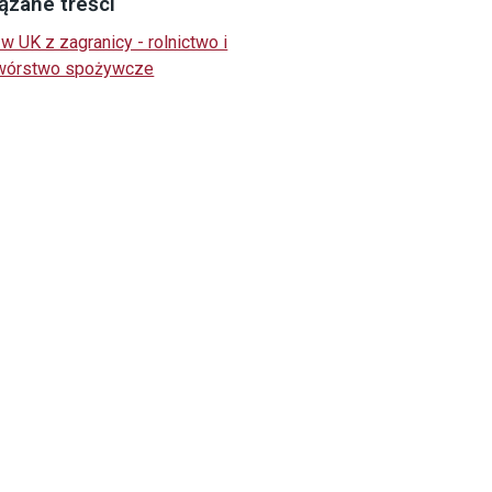
ązane treści
w UK z zagranicy - rolnictwo i
wórstwo spożywcze