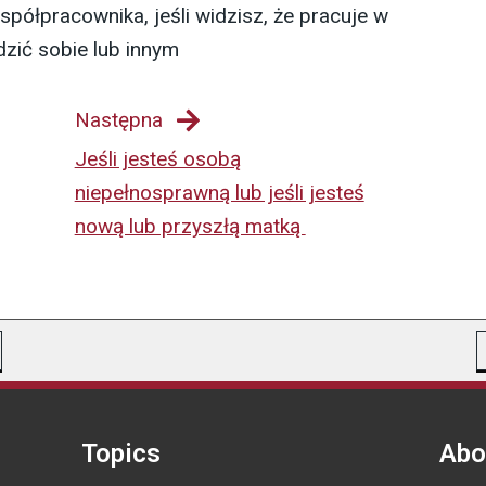
spółpracownika, jeśli widzisz, że pracuje w
zić sobie lub innym
Następna
Jeśli jesteś osobą
niepełnosprawną lub jeśli jesteś
nową lub przyszłą matką
Topics
Abo