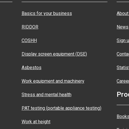
Basics for your business
About
RIDDOR
News
COSHH
Sign u
Display screen equipment (DSE)
Conta
Asbestos
Statis
Work equipment and machinery
Caree
Pro
Stress and mental health
PAT testing (portable appliance testing)
Books
Work at height