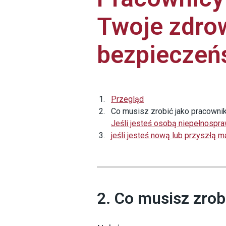
Twoje zdrow
bezpieczeń
Przegląd
Co musisz zrobić jako pracowni
Jeśli jesteś osobą niepełnospra
jeśli jesteś nową lub przyszłą 
2. Co musisz zrob