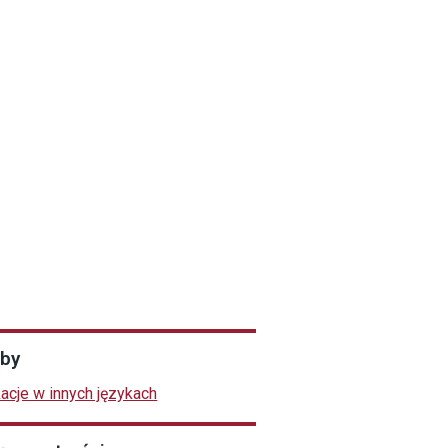
by
kacje w innych językach