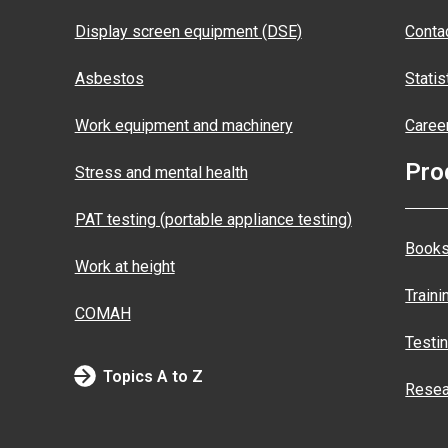
Display screen equipment (DSE)
Conta
Asbestos
Statis
Work equipment and machinery
Caree
Pro
Stress and mental health
PAT testing (portable appliance testing)
Books
Work at height
Traini
COMAH
Testi
Topics A to Z
Resea