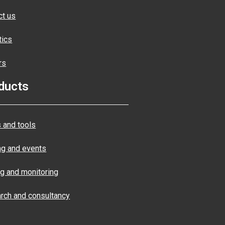
ct us
tics
rs
ducts
 and tools
ng and events
ng and monitoring
rch and consultancy